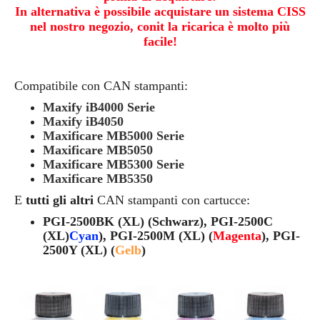
In alternativa è possibile acquistare un sistema CISS
nel nostro negozio, conit la ricarica è molto più
facile!
Compatibile con
CAN
stampanti:
Maxify iB4000 Serie
Maxify iB4050
Maxificare MB5000 Serie
Maxificare MB5050
Maxificare MB5300 Serie
Maxificare MB5350
E
tutti gli altri
CAN
stampanti con cartucce:
PGI-2500BK (XL) (Schwarz), PGI-2500C
(XL)
Cyan
), PGI-2500M (XL) (
Magenta
), PGI-
2500Y (XL) (
Gelb
)