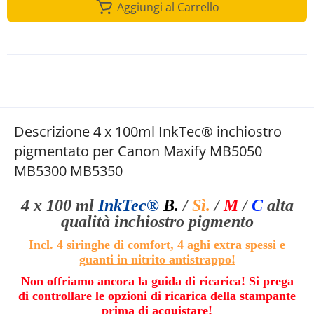
Aggiungi al Carrello
Descrizione 4 x 100ml InkTec® inchiostro
pigmentato per Canon Maxify MB5050
MB5300 MB5350
4 x 100 ml
InkTec®
B.
/
Sì.
/
M
/
C
alta
qualità
inchiostro pigmento
Incl. 4 siringhe di comfort, 4 aghi extra spessi e
guanti in nitrito antistrappo
!
Non offriamo ancora la guida di ricarica! Si prega
di controllare le opzioni di ricarica della stampante
prima di acquistare!