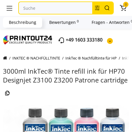
0
0
Beschreibung
Bewertungen
Fragen - Antworten
+49 1603 333180
INKTEC ® NACHFÜLLTINTE
InkTec ® Nachfülltinte für HP
InkTe
3000ml InkTec® Tinte refill ink für HP70
Designjet Z3100 Z3200 Patrone cartridge