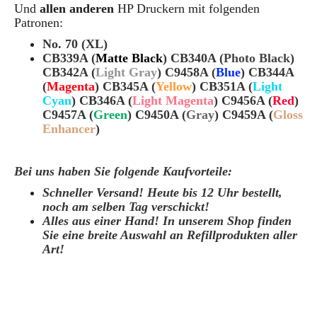
Und
allen anderen
HP Druckern mit folgenden
Patronen:
No. 70 (XL)
CB339A (
Matte Black
) CB340A (
Photo Black
)
CB342A (
Light Gray
) C9458A (
Blue
) CB344A
(
Magenta
) CB345A (
Yellow
) CB351A (
Light
Cyan
) CB346A (
Light Magenta
)
C9456A (
Red
)
C9457A (
Green
) C9450A (
Gray
) C9459A (
Gloss
Enhancer
)
Bei uns haben Sie folgende Kaufvorteile:
Schneller Versand! Heute bis 12 Uhr bestellt,
noch am selben Tag verschickt!
Alles aus einer Hand! In unserem Shop finden
Sie eine breite Auswahl an Refillprodukten aller
Art!