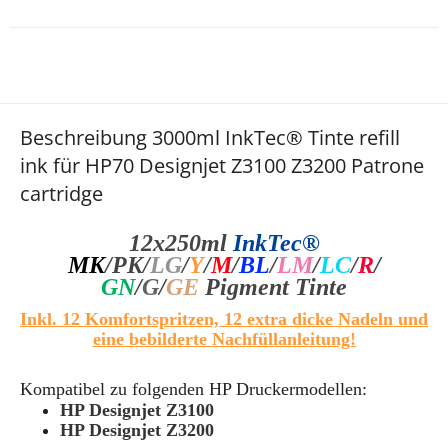
Beschreibung 3000ml InkTec® Tinte refill
ink für HP70 Designjet Z3100 Z3200 Patrone
cartridge
12x250
ml
InkTec®
MK
/PK
/
LG
/
Y
/
M
/
BL
/
LM
/
LC
/
R
/
GN
/
G
/
GE
Pigment Tinte
Inkl. 12 Komfortspritzen, 12 extra dicke Nadeln und
eine bebilderte Nachfüllanleitung!
Kompatibel zu folgenden HP Druckermodellen:
HP Designjet Z3100
HP Designjet Z3200