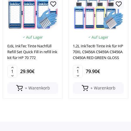
Auf Lager
Auf Lager
0,6L InkTec Tinte Nachfüll
1,2L InkTec® Tinte ink für HP
Refill Set Quick Fill in refill ink
70XL C9456A C9459A C9456A
kit für HP 70 772
C9450A RED GREEN GLOSS
29.90€
79.90€
+ Warenkorb
+ Warenkorb