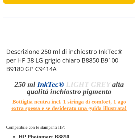
Descrizione 250 ml di inchiostro InkTec®
per HP 38 LG grigio chiaro B8850 B9100
B9180 GP C9414A
250 ml
InkTec®
LIGHT GREY
alta
qualità
inchiostro pigmento
Bottiglia neutra incl. 1 siringa di comfort, 1 ago
extra spessa e se desiderato una guida illustrata!
Compatibile con le stampanti HP:
HP Photomart B8850