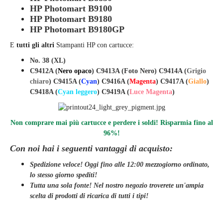
HP Photomart B9100
HP Photomart B9180
HP Photomart B9180GP
E
tutti gli altri
Stampanti HP con cartucce:
No. 38 (XL)
C9412A (
Nero opaco
) C9413A (Foto Nero) C9414A (
Grigio
chiaro
) C9415A (
Cyan
) C9416A (
Magenta
) C9417A (
Giallo
)
C9418A (
Cyan leggero
) C9419A (
Luce Magenta
)
Non comprare mai più cartucce e perdere i soldi! Risparmia fino al
96%!
Con noi hai i seguenti vantaggi di acquisto:
Spedizione veloce! Oggi fino alle 12:00 mezzogiorno ordinato,
lo stesso giorno
spediti
!
Tutta una sola fonte! Nel nostro negozio troverete un'ampia
scelta di prodotti di ricarica di tutti i tipi!