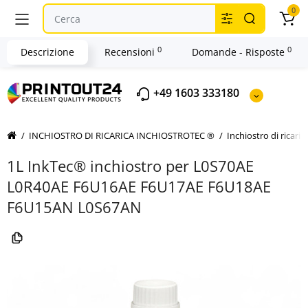
0
0
0
Descrizione
Recensioni
Domande - Risposte
+49 1603 333180
INCHIOSTRO DI RICARICA INCHIOSTROTEC ®
Inchiostro di ricari
1L InkTec® inchiostro per L0S70AE
L0R40AE F6U16AE F6U17AE F6U18AE
F6U15AN L0S67AN