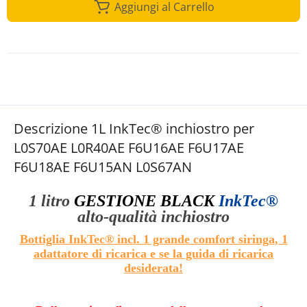
Aggiungi al Carrello
Descrizione 1L InkTec® inchiostro per
L0S70AE L0R40AE F6U16AE F6U17AE
F6U18AE F6U15AN L0S67AN
1 litro
GESTIONE BLACK
InkTec®
alto
-qualità
inchiostro
Bottiglia InkTec® incl. 1 grande comfort siringa
, 1
adattatore di ricarica e se la guida di ricarica
desiderata
!