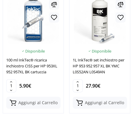
Disponibile
Disponibile
100 ml InkTec® ricarica
1L InkTec® set inchiostro per
inchiostro CISS per HP 953XL
HP 953 952 957 XL BK YMC
952 957XL BK cartuccia
L0S52AN L0S49AN
5.90€
27.90€
Aggiungi al Carrello
Aggiungi al Carrello