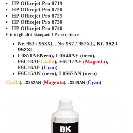
HP Officejet Pro 8719
HP Officejet Pro 8720
HP Officejet Pro 8725
HP Officejet Pro 8730
HP Officejet Pro 8740
E
tutti gli altri
Stampanti HP con cartucce:
Nr. 953 / 953XL,
Nr. 957 / 957XL,
Nr. 952 /
952XL
L0S70AE
Nero
), L0R40AE (nero),
F6U18AE
Giallo
), F6U17AE (
Magenta
),
F6U16AE (
Cyan
)
F6U15AN (nero), L0S67AN (nero)
Giallo
Magenta
Cyan
), L0S52AN (
), L0S49AN (
)