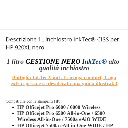
Descrizione 1L inchiostro InkTec® CISS per
HP 920XL nero
1 litro
GESTIONE
NERO
InkTec®
alto
-
qualità
inchiostro
Bottiglia InkTec® incl. 1 siringa comfort, 1 ago
extra spessa e se desiderato una guida illustrata!
Compatibile con le stampanti HP:
HP Officejet Pro 6000 / 6000 Wireless
HP Officejet Pro 6500 All-in-One / 6500
Wireless All-in-One / 7500a eAiO WIDE
HP Officejet
7500a eAll-in-One WIDE /
HP