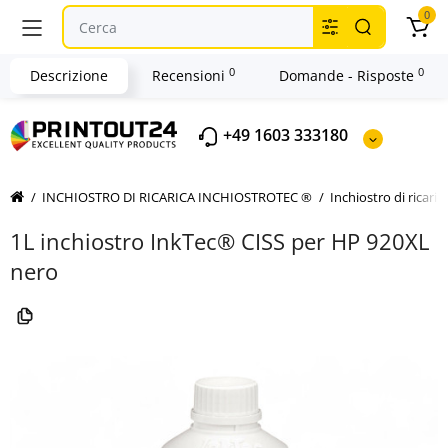
0
0
0
Descrizione
Recensioni
Domande - Risposte
+49 1603 333180
INCHIOSTRO DI RICARICA INCHIOSTROTEC ®
Inchiostro di ricari
1L inchiostro InkTec® CISS per HP 920XL
nero