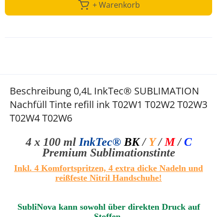
+ Warenkorb
Beschreibung 0,4L InkTec® SUBLIMATION
Nachfüll Tinte refill ink T02W1 T02W2 T02W3
T02W4 T02W6
4 x 100 ml
InkTec®
BK
/
Y
/
M
/
C
Premium Sublimationstinte
Inkl. 4 Komfortspritzen, 4 extra dicke Nadeln und
reißfeste Nitril Handschuhe
!
SubliNova kann sowohl über direkten Druck auf
Stoffen,