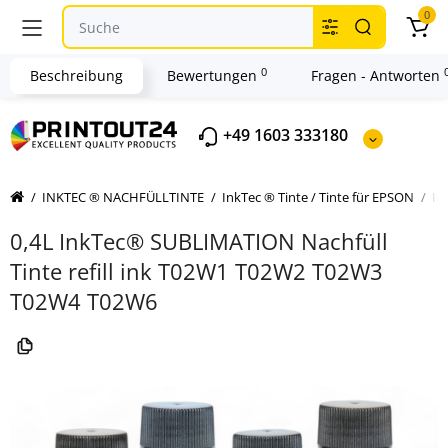
0
0
Beschreibung
Bewertungen
Fragen - Antworten
+49 1603 333180
INKTEC ® NACHFÜLLTINTE
InkTec ® Tinte / Tinte für EPSON
In
0,4L InkTec® SUBLIMATION Nachfüll
Tinte refill ink T02W1 T02W2 T02W3
T02W4 T02W6